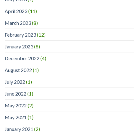
April 2023
(11)
March 2023
(8)
February 2023
(12)
January 2023
(8)
December 2022
(4)
August 2022
(1)
July 2022
(1)
June 2022
(1)
May 2022
(2)
May 2021
(1)
January 2021
(2)