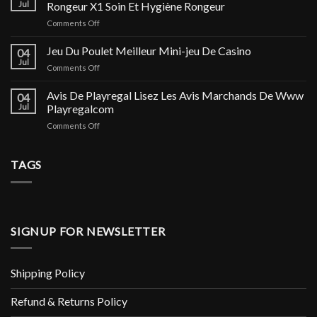
цена,
Jul
Rongeur X1 Soin Et Hygiène Rongeur
купить
on
Comments Off
в
On
Москве
Line
Jeu Du Poulet Meilleur Mini-jeu De Casino
и
04
Casino
Астрахани,
Jul
on
Comments Off
On
инструкция
Jeu
Line
по
Du
Avis De Playregal Lisez Les Avis Marchands De Www
Casino
04
применению
Poulet
Jul
Playregalcom
Litiere
и
Meilleur
Copeaux
аналоги
on
Comments Off
Mini-
Pour
Avis
jeu
Rongeur
De
De
X1
Playregal
TAGS
Casino
Soin
Lisez
Et
Les
Hygiène
Avis
Rongeur
Marchands
De
SIGNUP FOR NEWSLETTER
Www
Playregalcom
Shipping Policy
Refund & Returns Policy