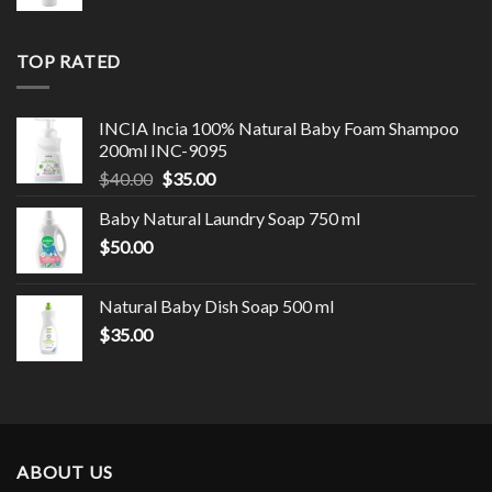
TOP RATED
INCIA Incia 100% Natural Baby Foam Shampoo
200ml INC-9095
$
40.00
$
35.00
Baby Natural Laundry Soap 750 ml
$
50.00
Natural Baby Dish Soap 500 ml
$
35.00
ABOUT US