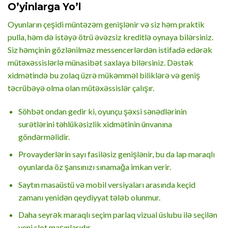
O’yinlarga Yo’l
Oyunların çeşidi müntəzəm genişlənir və siz həm praktik
pulla, həm də istəyə ötrü əvəzsiz kreditlə oynaya bilərsiniz.
Siz həmçinin gözlənilməz messencerlərdən istifadə edərək
mütəxəssislərlə münasibət saxlaya bilərsiniz. Dəstək
xidmətində bu zolaq üzrə mükəmməl biliklərə və geniş
təcrübəyə olma olan mütəxəssislər çalışır.
Söhbət ondan gedir ki, oyunçu şəxsi sənədlərinin
surətlərini təhlükəsizlik xidmətinin ünvanına
göndərməlidir.
Provayderlərin sayı fasiləsiz genişlənir, bu da lap maraqlı
oyunlarda öz şansınızı sınamağa imkan verir.
Saytın masaüstü və mobil versiyaları arasında keçid
zamanı yenidən qeydiyyat tələb olunmur.
Daha seyrək maraqlı seçim parlaq vizual üslubu ilə seçilən
yeni slot maşınlarıdır.