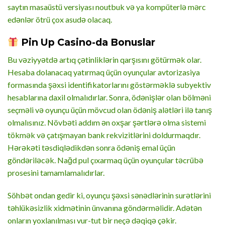
saytın masaüstü versiyası noutbuk və ya kompüterlə mərc
edənlər ötrü çox asudə olacaq.
Pin Up Casino-da Bonuslar
Bu vəziyyətdə artıq çətinliklərin qarşısını götürmək olar.
Hesaba dolanacaq yatırmaq üçün oyunçular avtorizasiya
formasında şəxsi identifikatorlarını göstərməklə subyektiv
hesablarına daxil olmalıdırlar. Sonra, ödənişlər olan bölməni
seçməli və oyunçu üçün mövcud olan ödəniş alətləri ilə tanış
olmalısınız. Növbəti addım ən oxşar şərtlərə olma sistemi
tökmək və çatışmayan bank rekvizitlərini doldurmaqdır.
Hərəkəti təsdiqlədikdən sonra ödəniş emal üçün
göndəriləcək. Nağd pul çıxarmaq üçün oyunçular təcrübə
prosesini tamamlamalıdırlar.
Söhbət ondan gedir ki, oyunçu şəxsi sənədlərinin surətlərini
təhlükəsizlik xidmətinin ünvanına göndərməlidir. Adətən
onların yoxlanılması vur-tut bir neçə dəqiqə çəkir.