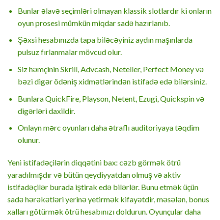
Bunlar əlavə seçimləri olmayan klassik slotlardır ki onların
oyun prosesi mümkün miqdar sadə hazırlanıb.
Şəxsi hesabınızda tapa biləcəyiniz aydın maşınlarda
pulsuz fırlanmalar mövcud olur.
Siz həmçinin Skrill, Advcash, Neteller, Perfect Money və
bəzi digər ödəniş xidmətlərindən istifadə edə bilərsiniz.
Bunlara QuickFire, Playson, Netent, Ezugi, Quickspin və
digərləri daxildir.
Onlayn mərc oyunları daha ətraflı auditoriyaya təqdim
olunur.
Yeni istifadəçilərin diqqətini bax: cəzb görmək ötrü
yaradılmışdır və bütün qeydiyyatdan olmuş və aktiv
istifadəçilər burada iştirak edə bilərlər. Bunu etmək üçün
sadə hərəkətləri yerinə yetirmək kifayətdir, məsələn, bonus
xalları götürmək ötrü hesabınızı doldurun. Oyunçular daha