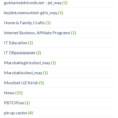
gokturkelektronik.net – jet_may
(1)
heylink.memostbet-giris_may
(1)
Home & Family, Crafts
(1)
Internet Business, Affiliate Programs
(1)
IT Education
(1)
IT Образование
(2)
Marsbahisgirissitesi_may
(1)
Marsbahissitesi_may
(1)
Mostbet UZ Kirish
(5)
News
(15)
PBTOPJun
(1)
pin up casino
(4)