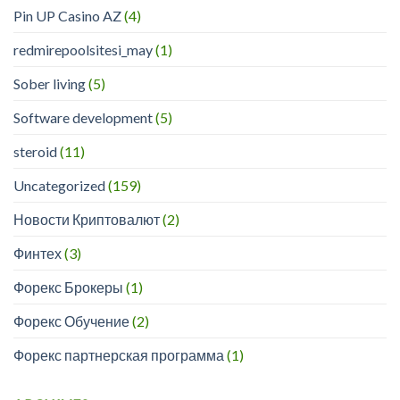
Pin UP Casino AZ
(4)
redmirepoolsitesi_may
(1)
Sober living
(5)
Software development
(5)
steroid
(11)
Uncategorized
(159)
Новости Криптовалют
(2)
Финтех
(3)
Форекс Брокеры
(1)
Форекс Обучение
(2)
Форекс партнерская программа
(1)