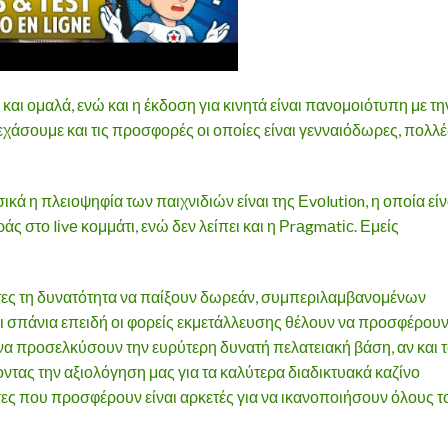
 και ομαλά, ενώ και η έκδοση για κινητά είναι πανομοιότυπη με τη
ξεχάσουμε και τις προσφορές οι οποίες είναι γενναιόδωρες, πολλέ
ικά η πλειοψηφία των παιχνιδιών είναι της Еvоlutіоn, η οποία είν
 στο lіvе κομμάτι, ενώ δεν λείπει και η Рrаgmаtіс. Εμείς
τες τη δυνατότητα να παίξουν δωρεάν, συμπεριλαμβανομένων
 σπάνια επειδή οι φορείς εκμετάλλευσης θέλουν να προσφέρου
 να προσελκύσουν την ευρύτερη δυνατή πελατειακή βάση, αν και 
ντας την αξιολόγηση μας για τα καλύτερα διαδικτυακά καζίνο
ες που προσφέρουν είναι αρκετές για να ικανοποιήσουν όλους τ