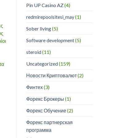
Pin UP Casino AZ
(4)
redmirepoolsitesi_may
(1)
ες
Sober living
(5)
υς
Software development
(5)
ίοι
steroid
(11)
Uncategorized
(159)
πα
Новости Криптовалют
(2)
Финтех
(3)
Форекс Брокеры
(1)
Форекс Обучение
(2)
Форекс партнерская
программа