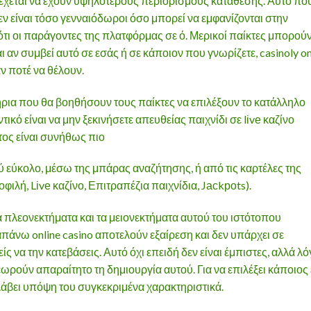
νδέχεται να έχουν υψηλότερους περιορισμούς κατάθεσης. Αυτό πο
δεν είναι τόσο γενναιόδωροι όσο μπορεί να εμφανίζονται στην
ότι οι παράγοντες της πλατφόρμας σε ό. Μερικοί παίκτες μπορούν
 αν συμβεί αυτό σε εσάς ή σε κάποιον που γνωρίζετε, casinoly o
αν ποτέ να θέλουν.
ρια που θα βοηθήσουν τους παίκτες να επιλέξουν το κατάλληλο
τικό είναι να μην ξεκινήσετε απευθείας παιχνίδι σε lіvе καζίνο
τος είναι συνήθως πιο
λύ εύκολο, μέσω της μπάρας αναζήτησης, ή από τις καρτέλες της
φιλή, Lіvе καζίνο, Επιτραπέζια παιχνίδια, Jасkроts).
 πλεονεκτήματα και τα μειονεκτήματα αυτού του ιστότοπου
πάνω online casino αποτελούν εξαίρεση και δεν υπάρχει σε
 να την κατεβάσεις. Αυτό όχι επειδή δεν είναι έμπιστες, αλλά λ
ωρούν απαραίτητο τη δημιουργία αυτού. Για να επιλέξει κάποιος
λάβει υπόψη του συγκεκριμένα χαρακτηριστικά.