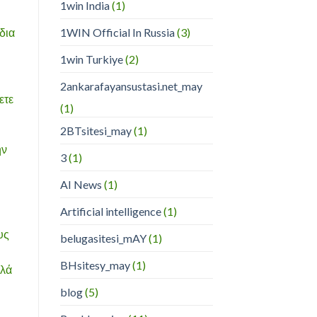
1win India
(1)
δια
1WIN Official In Russia
(3)
1win Turkiye
(2)
2ankarafayansustasi.net_may
ετε
(1)
2BTsitesi_may
(1)
ην
3
(1)
AI News
(1)
Artificial intelligence
(1)
υς
belugasitesi_mAY
(1)
BHsitesy_may
(1)
πλά
blog
(5)