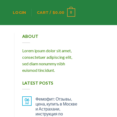
LOGIN
CART /
$
0.00
0
ABOUT
Lorem ipsum dolor sit amet,
consectetuer adipiscing elit,
sed diam nonummy nibh
euismod tincidunt.
LATEST POSTS
Фемофит: Отзывы,
06
Jul
цена, купить в Москве
и Астрахани,
инструкция по