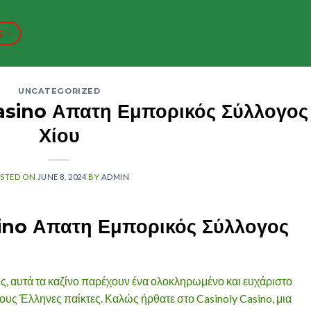
G
UNCATEGORIZED
asino Απατη Εμπορικός Σύλλογος
Χίου
STED ON
JUNE 8, 2024
BY
ADMIN
ino Απατη Εμπορικός Σύλλογος
της, αυτά τα καζίνο παρέχουν ένα ολοκληρωμένο και ευχάριστο
ς Έλληνες παίκτες. Καλώς ήρθατε στο Casinoly Casino, μια