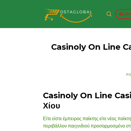
Skip
to
BLO
content
Casinoly On Line C
PO
Casinoly On Line Cas
Χίου
Είτε είστε έμπειρος παίκτης είτε νέος παίκ
περιβάλλον παιχνιδιού προσαρμοσμένο στου