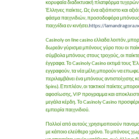
κορυφαία διαδικτυακή πλατφόρμα τυχερών π
Έλληνες παίκτες. Ως ένα αξιόπιστο και αξιό
φάσμα παιχνιδιών, προσοδοφόρα μπόνους, 
παιχνίδια εν κινήσει.
https://lamandragora.n
Casinoly on line casino ελλαδα λοιπόν, μπορ
δωρεάν γύρισμα μπόνους γύρο που οι παίκ
σύμβολα μπόνους στους τροχούς, οι παίκτε
έγγραφα. Το Casinoly Casino εκτιμά τους Έ
εγγραφούν, τα νέα μέλη μπορούν να επωφ
περιλαμβάνει ένα μπόνους αντιστοίχισης κ
Spins). Επιπλέον, οι τακτικοί παίκτες μπ
αφοσίωσης, VIP προγραμμα και αποκλειστικ
μεγάλα κέρδη. Το Casinoly Casino προσφέρ
εμπειρία παιχνιδιού.
Πολλοί από αυτούς χρησιμοποιούν πανομοι
με κάποιο ελεύθερο χρόνο. Το μπόνους χωρ