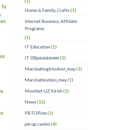
(1)
 Τα
Home & Family, Crafts
(1)
ς
let.
Internet Business, Affiliate
Programs
(1)
IT Education
(1)
 σε
IT Образование
(2)
Marsbahisgirissitesi_may
(1)
Marsbahissitesi_may
(1)
Mostbet UZ Kirish
(5)
να
News
(15)
PBTOPJun
(1)
ια
pin up casino
(4)