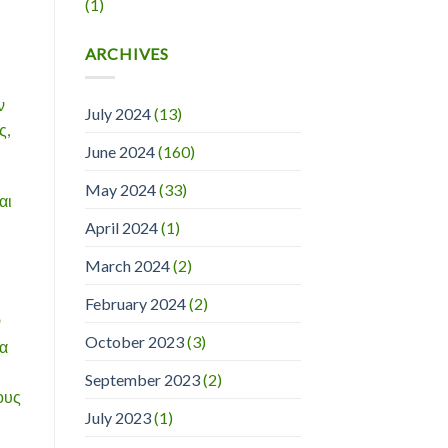
(1)
ARCHIVES
ν
July 2024
(13)
ς,
June 2024
(160)
May 2024
(33)
αι
April 2024
(1)
March 2024
(2)
February 2024
(2)
ν
October 2023
(3)
τα
September 2023
(2)
ους
July 2023
(1)