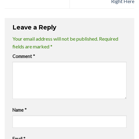
Right Here
Leave a Reply
Your email address will not be published.
Required
fields are marked
*
Comment
*
Name
*
Email
*