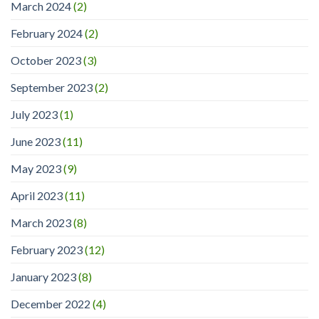
March 2024
(2)
February 2024
(2)
October 2023
(3)
September 2023
(2)
July 2023
(1)
June 2023
(11)
May 2023
(9)
April 2023
(11)
March 2023
(8)
February 2023
(12)
January 2023
(8)
December 2022
(4)