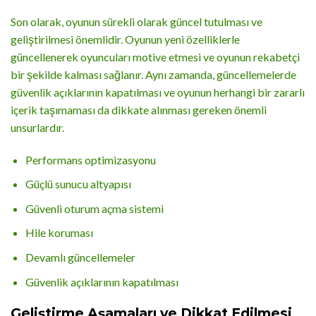
Son olarak, oyunun sürekli olarak güncel tutulması ve
geliştirilmesi önemlidir. Oyunun yeni özelliklerle
güncellenerek oyuncuları motive etmesi ve oyunun rekabetçi
bir şekilde kalması sağlanır. Aynı zamanda, güncellemelerde
güvenlik açıklarının kapatılması ve oyunun herhangi bir zararlı
içerik taşımaması da dikkate alınması gereken önemli
unsurlardır.
Performans optimizasyonu
Güçlü sunucu altyapısı
Güvenli oturum açma sistemi
Hile koruması
Devamlı güncellemeler
Güvenlik açıklarının kapatılması
Geliştirme Aşamaları ve Dikkat Edilmesi