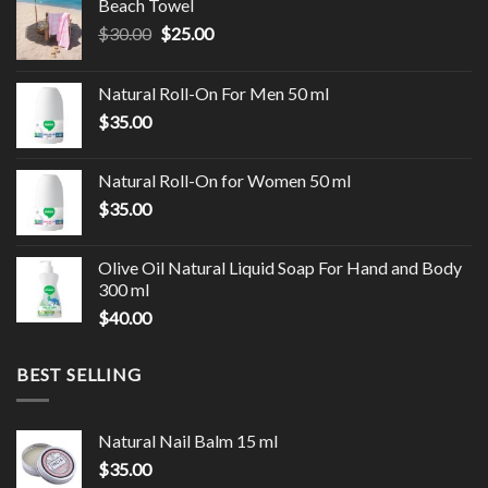
Beach Towel
$
30.00
$
25.00
Natural Roll-On For Men 50 ml
$
35.00
Natural Roll-On for Women 50 ml
$
35.00
Olive Oil Natural Liquid Soap For Hand and Body
300 ml
$
40.00
BEST SELLING
Natural Nail Balm 15 ml
$
35.00