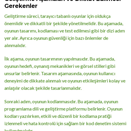
Gerekenler
Geliştirme süreci, tarayıcı tabanlı oyunlar için oldukça
önemlidir ve dikkatli bir şekilde yönetilmelidir. Bu aşamada,
oyunun tasarımı, kodlaması ve test edilmesi gibi bir dizi adım
yer alır. Ayrıca oyunun güvenliği için bazı önlemler de
alınmalıdır.
İlk aşama, oyunun tasarımının yapılmasıdır. Bu aşamada,
oyunun hedefi, oynanış mekanikleri ve görsel stilleri gibi
unsurlar belirlenir. Tasarım aşamasında, oyunun kullanıcı
deneyimi de dikkate alınmalı ve oyunun etkileşimleri kolay ve
anlaşılır olacak şekilde tasarlanmalıdır.
Sonraki adım, oyunun kodlanmasıdır. Bu aşamada, oyunun
programlama dili ve geliştirme platformu belirlenir. Oyunun
kodları yazılırken, etkili ve düzenli bir kodlama pratiği
izlenmeli ve hata kontrolü için sağlam bir kod denetim sistemi
kullanılmalıdır.