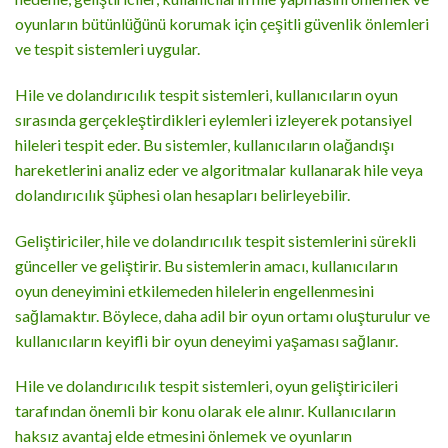
oyunların bütünlüğünü korumak için çeşitli güvenlik önlemleri
ve tespit sistemleri uygular.
Hile ve dolandırıcılık tespit sistemleri, kullanıcıların oyun
sırasında gerçekleştirdikleri eylemleri izleyerek potansiyel
hileleri tespit eder. Bu sistemler, kullanıcıların olağandışı
hareketlerini analiz eder ve algoritmalar kullanarak hile veya
dolandırıcılık şüphesi olan hesapları belirleyebilir.
Geliştiriciler, hile ve dolandırıcılık tespit sistemlerini sürekli
günceller ve geliştirir. Bu sistemlerin amacı, kullanıcıların
oyun deneyimini etkilemeden hilelerin engellenmesini
sağlamaktır. Böylece, daha adil bir oyun ortamı oluşturulur ve
kullanıcıların keyifli bir oyun deneyimi yaşaması sağlanır.
Hile ve dolandırıcılık tespit sistemleri, oyun geliştiricileri
tarafından önemli bir konu olarak ele alınır. Kullanıcıların
haksız avantaj elde etmesini önlemek ve oyunların