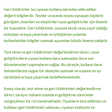
Geri bildirimler ise oyunun kullanıcılarından elde edilen
değerli bilgilerdir. Testler sırasında oyunu oynayan kişilerin
görüşleri, önerileri ve eleştirileri oyun geliştiriciler için önemli
bir kaynaktır. Geri bildirimler, oyunun eksik veya zayıf olduğu
noktaları ortaya çıkarmak ve iyileştirme yolunda
kullanılabilen bilgiler sunmak açısından büyük öneme sahiptir.
Test etme ve geri bildirimleri değerlendirme süreci, oyun
geliştiricilerin oyunu kullanıcılara sunmadan önce son
düzenlemeleri yapmalarını sağlar. Bu süreçte, kullanıcıların
beklentilerine uygun bir deneyim sunmak ve oyunun en iyi
sürümünü ortaya çıkarmak hedeflenmektedir.
Sonuç olarak, test etme ve geri bildirimleri değerlendirme
süreci, tarayıcı tabanlı oyunların geliştirme sürecinde
vazgeçilmez bir rol oynamaktadır. Oyunların test edilmesi ve
kullanıcı geri bildirimleri alınması, oyunun kalitesini ve