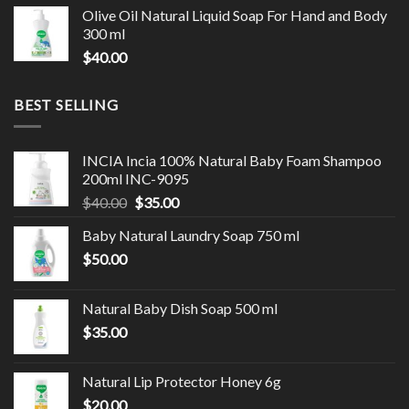
Olive Oil Natural Liquid Soap For Hand and Body
300 ml
$
40.00
BEST SELLING
INCIA Incia 100% Natural Baby Foam Shampoo
200ml INC-9095
$
40.00
$
35.00
Baby Natural Laundry Soap 750 ml
$
50.00
Natural Baby Dish Soap 500 ml
$
35.00
Natural Lip Protector Honey 6g
$
20.00