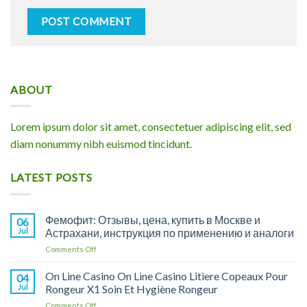
ABOUT
Lorem ipsum dolor sit amet, consectetuer adipiscing elit, sed
diam nonummy nibh euismod tincidunt.
LATEST POSTS
Фемофит: Отзывы, цена, купить в Москве и
06
Jul
Астрахани, инструкция по применению и аналоги
on
Comments Off
Фемофит:
Отзывы,
On Line Casino On Line Casino Litiere Copeaux Pour
04
цена,
Jul
Rongeur X1 Soin Et Hygiène Rongeur
купить
on
Comments Off
в