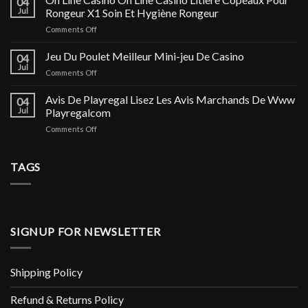
04
цена,
Jul
Rongeur X1 Soin Et Hygiène Rongeur
купить
on
Comments Off
в
On
Москве
Line
Jeu Du Poulet Meilleur Mini-jeu De Casino
и
04
Casino
Астрахани,
Jul
on
Comments Off
On
инструкция
Jeu
Line
по
Du
Avis De Playregal Lisez Les Avis Marchands De Www
Casino
04
применению
Poulet
Jul
Playregalcom
Litiere
и
Meilleur
Copeaux
аналоги
on
Comments Off
Mini-
Pour
Avis
jeu
Rongeur
De
De
X1
Playregal
TAGS
Casino
Soin
Lisez
Et
Les
Hygiène
Avis
Rongeur
Marchands
De
SIGNUP FOR NEWSLETTER
Www
Playregalcom
Shipping Policy
Refund & Returns Policy