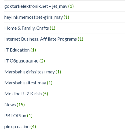
gokturkelektronik.net – jet_may
(1)
heylink.memostbet-giris_may
(1)
Home & Family, Crafts
(1)
Internet Business, Affiliate Programs
(1)
IT Education
(1)
IT Образование
(2)
Marsbahisgirissitesi_may
(1)
Marsbahissitesi_may
(1)
Mostbet UZ Kirish
(5)
News
(15)
PBTOPJun
(1)
pin up casino
(4)