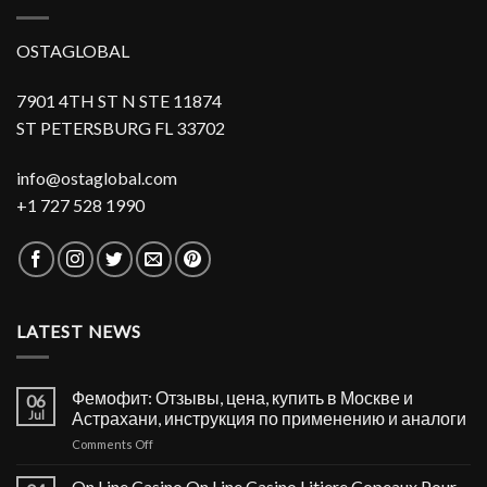
OSTAGLOBAL
7901 4TH ST N STE 11874
ST PETERSBURG FL 33702
info@ostaglobal.com
+1 727 528 1990
LATEST NEWS
Фемофит: Отзывы, цена, купить в Москве и
06
Jul
Астрахани, инструкция по применению и аналоги
on
Comments Off
Фемофит:
Отзывы,
On Line Casino On Line Casino Litiere Copeaux Pour