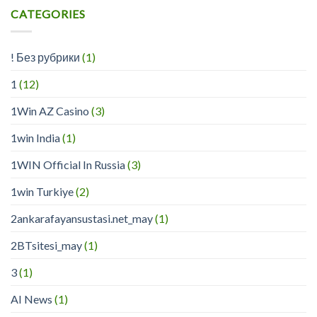
CATEGORIES
! Без рубрики
(1)
1
(12)
1Win AZ Casino
(3)
1win India
(1)
1WIN Official In Russia
(3)
1win Turkiye
(2)
2ankarafayansustasi.net_may
(1)
2BTsitesi_may
(1)
3
(1)
AI News
(1)