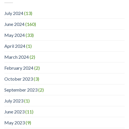
July 2024
(13)
June 2024
(160)
May 2024
(33)
April 2024
(1)
March 2024
(2)
February 2024
(2)
October 2023
(3)
September 2023
(2)
July 2023
(1)
June 2023
(11)
May 2023
(9)