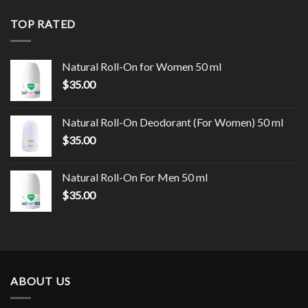
TOP RATED
Natural Roll-On for Women 50 ml
$
35.00
Natural Roll-On Deodorant (For Women) 50 ml
$
35.00
Natural Roll-On For Men 50 ml
$
35.00
ABOUT US