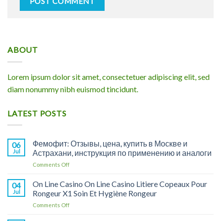
ABOUT
Lorem ipsum dolor sit amet, consectetuer adipiscing elit, sed
diam nonummy nibh euismod tincidunt.
LATEST POSTS
Фемофит: Отзывы, цена, купить в Москве и
06
Jul
Астрахани, инструкция по применению и аналоги
on
Comments Off
Фемофит:
Отзывы,
On Line Casino On Line Casino Litiere Copeaux Pour
04
цена,
Jul
Rongeur X1 Soin Et Hygiène Rongeur
купить
on
Comments Off
в
On
Москве