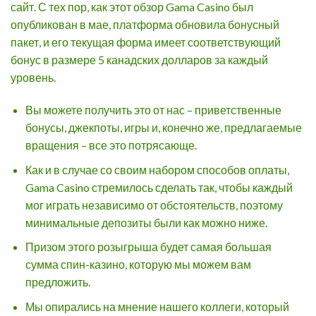
сайт. С тех пор, как этот обзор Gama Casino был
опубликован в мае, платформа обновила бонусный
пакет, и его текущая форма имеет соответствующий
бонус в размере 5 канадских долларов за каждый
уровень.
Вы можете получить это от нас – приветственные
бонусы, джекпоты, игры и, конечно же, предлагаемые
вращения – все это потрясающе.
Как и в случае со своим набором способов оплаты,
Gama Casino стремилось сделать так, чтобы каждый
мог играть независимо от обстоятельств, поэтому
минимальные депозиты были как можно ниже.
Призом этого розыгрыша будет самая большая
сумма спин-казино, которую мы можем вам
предложить.
Мы опирались на мнение нашего коллеги, который