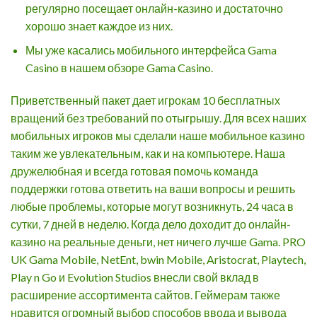
регулярно посещает онлайн-казино и достаточно
хорошо знает каждое из них.
Мы уже касались мобильного интерфейса Gama
Casino в нашем обзоре Gama Casino.
Приветственный пакет дает игрокам 10 бесплатных
вращений без требований по отыгрышу. Для всех наших
мобильных игроков мы сделали наше мобильное казино
таким же увлекательным, как и на компьютере. Наша
дружелюбная и всегда готовая помочь команда
поддержки готова ответить на ваши вопросы и решить
любые проблемы, которые могут возникнуть, 24 часа в
сутки, 7 дней в неделю. Когда дело доходит до онлайн-
казино на реальные деньги, нет ничего лучше Gama. PRO
UK Gama Mobile, NetEnt, bwin Mobile, Aristocrat, Playtech,
Play n Go и Evolution Studios внесли свой вклад в
расширение ассортимента сайтов. Геймерам также
нравится огромный выбор способов ввода и вывода