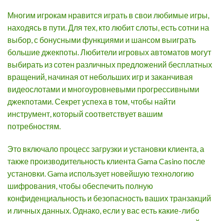
Многим игрокам нравится играть в свои любимые игры,
находясь в пути. Для тех, кто любит слоты, есть сотни на
выбор, с бонусными функциями и шансом выиграть
большие джекпоты. Любители игровых автоматов могут
выбирать из сотен различных предложений бесплатных
вращений, начиная от небольших игр и заканчивая
видеослотами и многоуровневыми прогрессивными
джекпотами. Секрет успеха в том, чтобы найти
инструмент, который соответствует вашим
потребностям.
Это включало процесс загрузки и установки клиента, а
также производительность клиента Gama Casino после
установки. Gama использует новейшую технологию
шифрования, чтобы обеспечить полную
конфиденциальность и безопасность ваших транзакций
и личных данных. Однако, если у вас есть какие-либо