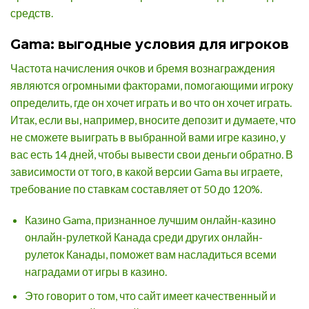
средств.
Gama: выгодные условия для игроков
Частота начисления очков и бремя вознаграждения
являются огромными факторами, помогающими игроку
определить, где он хочет играть и во что он хочет играть.
Итак, если вы, например, вносите депозит и думаете, что
не сможете выиграть в выбранной вами игре казино, у
вас есть 14 дней, чтобы вывести свои деньги обратно. В
зависимости от того, в какой версии Gama вы играете,
требование по ставкам составляет от 50 до 120%.
Казино Gama, признанное лучшим онлайн-казино
онлайн-рулеткой Канада среди других онлайн-
рулеток Канады, поможет вам насладиться всеми
наградами от игры в казино.
Это говорит о том, что сайт имеет качественный и