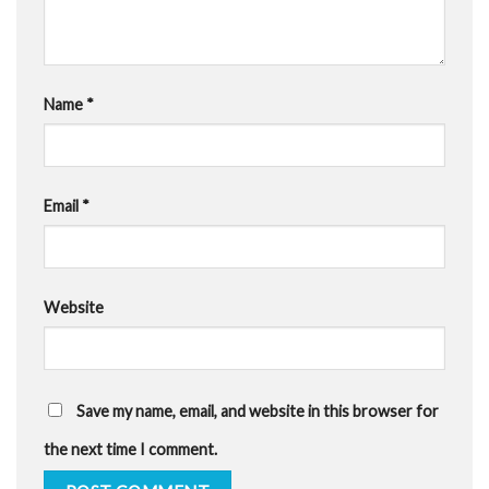
Name
*
Email
*
Website
Save my name, email, and website in this browser for
the next time I comment.