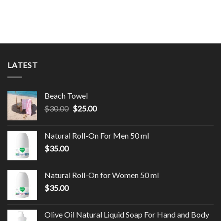
LATEST
Beach Towel
$
30.00
$
25.00
Natural Roll-On For Men 50 ml
$
35.00
Natural Roll-On for Women 50 ml
$
35.00
Olive Oil Natural Liquid Soap For Hand and Body