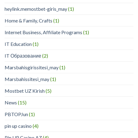
heylink.memostbet-giris_may
(1)
Home & Family, Crafts
(1)
Internet Business, Affiliate Programs
(1)
IT Education
(1)
IT Образование
(2)
Marsbahisgirissitesi_may
(1)
Marsbahissitesi_may
(1)
Mostbet UZ Kirish
(5)
News
(15)
PBTOPJun
(1)
pin up casino
(4)
Pin UP Casino AZ
(4)