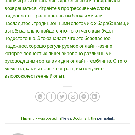
наши игроки оставались довольными и продолжали
возвращаться. Играйте в прогрессивные слоты,
видеослоты с расширенными бонусами или
насладитесь традиционными слотами с 3 барабанами, и
вы обязательно найдете что-то, от чего вам будет
недостаточно. Это означает, что это безопасное,
надежное, хорошо регулируемое онлайн-казино,
которое полностью лицензировано различными
руководящими органами для онлайн-гемблинга. С того
момента, как вы начнете играть, вы получите
высококачественный опыт.
This entry was posted in
News
. Bookmark the
permalink
.