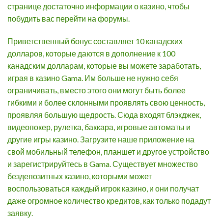
странице достаточно информации о казино, чтобы
побудить вас перейти на форумы.
Приветственный бонус составляет 10 канадских
долларов, которые даются в дополнение к 100
канадским долларам, которые вы можете заработать,
играя в казино Gama. Им больше не нужно себя
ограничивать, вместо этого они могут быть более
гибкими и более склонными проявлять свою ценность,
проявляя большую щедрость. Сюда входят блэкджек,
видеопокер, рулетка, баккара, игровые автоматы и
другие игры казино. Загрузите наше приложение на
свой мобильный телефон, планшет и другое устройство
и зарегистрируйтесь в Gama. Существует множество
бездепозитных казино, которыми может
воспользоваться каждый игрок казино, и они получат
даже огромное количество кредитов, как только подадут
заявку.