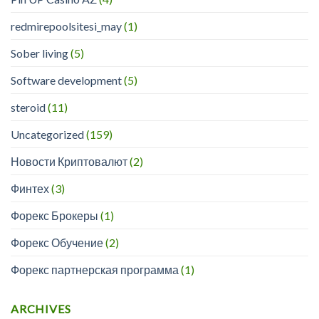
redmirepoolsitesi_may
(1)
Sober living
(5)
Software development
(5)
steroid
(11)
Uncategorized
(159)
Новости Криптовалют
(2)
Финтех
(3)
Форекс Брокеры
(1)
Форекс Обучение
(2)
Форекс партнерская программа
(1)
ARCHIVES