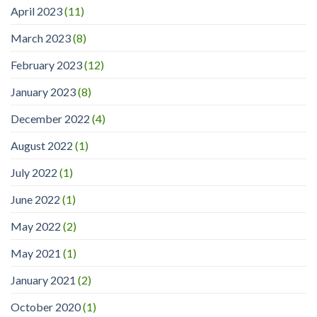
April 2023
(11)
March 2023
(8)
February 2023
(12)
January 2023
(8)
December 2022
(4)
August 2022
(1)
July 2022
(1)
June 2022
(1)
May 2022
(2)
May 2021
(1)
January 2021
(2)
October 2020
(1)