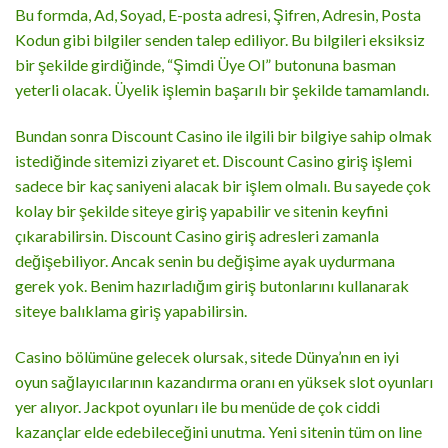
Bu formda, Ad, Soyad, E-posta adresi, Şifren, Adresin, Posta
Kodun gibi bilgiler senden talep ediliyor. Bu bilgileri eksiksiz
bir şekilde girdiğinde, “Şimdi Üye Ol” butonuna basman
yeterli olacak. Üyelik işlemin başarılı bir şekilde tamamlandı.
Bundan sonra Discount Casino ile ilgili bir bilgiye sahip olmak
istediğinde sitemizi ziyaret et. Discount Casino giriş işlemi
sadece bir kaç saniyeni alacak bir işlem olmalı. Bu sayede çok
kolay bir şekilde siteye giriş yapabilir ve sitenin keyfini
çıkarabilirsin. Discount Casino giriş adresleri zamanla
değişebiliyor. Ancak senin bu değişime ayak uydurmana
gerek yok. Benim hazırladığım giriş butonlarını kullanarak
siteye balıklama giriş yapabilirsin.
Casino bölümüne gelecek olursak, sitede Dünya’nın en iyi
oyun sağlayıcılarının kazandırma oranı en yüksek slot oyunları
yer alıyor. Jackpot oyunları ile bu menüde de çok ciddi
kazançlar elde edebileceğini unutma. Yeni sitenin tüm on line