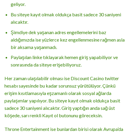
geliyor.
Bu siteye kayıt olmak oldukça basit sadece 30 saniyeni
alıcaktır.
Şimdiye dek yaşanan adres engellemelerini baz
aldığımızda ise yüzlerce kez engellenmesine rağmen asla
bir aksama yaşanmadı.
Paylaşılan linke tıklayarak hemen giriş yapabiliyor ve
sonrasında da siteye erişebiliyoruz.
Her zaman ulaşılabilir olması ise Discount Casino twitter
hesabı sayesinde bu kadar sorunsuz yürütülüyor. Çünkü
erişim kısıtlamasıyla eşzamanlı olarak sosyal ağlarda
paylaşımlar yapılıyor. Bu siteye kayıt olmak oldukça basit
sadece 30 saniyeni alıcaktır. Giriş yaptığın anda sağ üst
köşede, sarı renkli Kayıt ol butonunu göreceksin.
Throne Entertainment ise bunlardan birisi olarak Avrupa’da