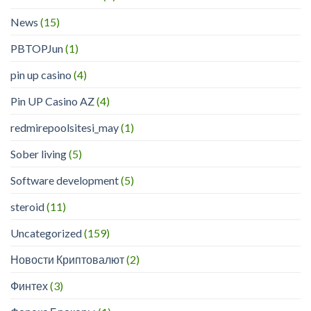
News
(15)
PBTOPJun
(1)
pin up casino
(4)
Pin UP Casino AZ
(4)
redmirepoolsitesi_may
(1)
Sober living
(5)
Software development
(5)
steroid
(11)
Uncategorized
(159)
Новости Криптовалют
(2)
Финтех
(3)