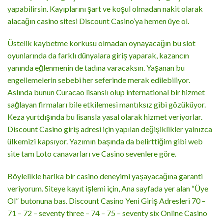
yapabilirsin. Kayıplarını şart ve koşul olmadan nakit olarak
alacağın casino sitesi Discount Casino’ya hemen üye ol.
Üstelik kaybetme korkusu olmadan oynayacağın bu slot
oyunlarında da farklı dünyalara giriş yaparak, kazancın
yanında eğlenmenin de tadına varacaksın. Yaşanan bu
engellemelerin sebebi her seferinde merak edilebiliyor.
Aslında bunun Curacao lisanslı olup international bir hizmet
sağlayan firmaları bile etkilemesi mantıksız gibi gözüküyor.
Keza yurtdışında bu lisansla yasal olarak hizmet veriyorlar.
Discount Casino giriş adresi için yapılan değişiklikler yalnızca
ülkemizi kapsıyor. Yazımın başında da belirttiğim gibi web
site tam Loto canavarları ve Casino sevenlere göre.
Böylelikle harika bir casino deneyimi yaşayacağına garanti
veriyorum. Siteye kayıt işlemi için, Ana sayfada yer alan “Üye
Ol” butonuna bas. Discount Casino Yeni Giriş Adresleri 70 –
71 – 72 – seventy three – 74 – 75 – seventy six Online Casino