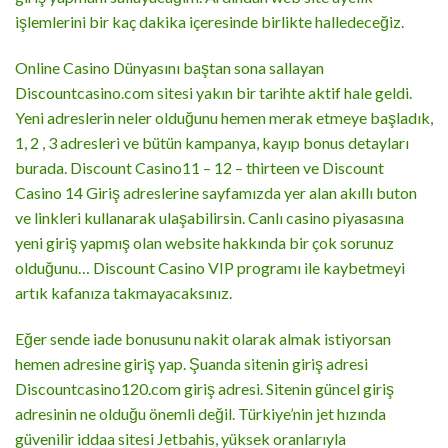
işlemlerini bir kaç dakika içeresinde birlikte halledeceğiz.
Online Casino Dünyasını baştan sona sallayan
Discountcasino.com sitesi yakın bir tarihte aktif hale geldi.
Yeni adreslerin neler olduğunu hemen merak etmeye başladık,
1, 2 , 3 adresleri ve bütün kampanya, kayıp bonus detayları
burada. Discount Casino11 – 12 – thirteen ve Discount
Casino 14 Giriş adreslerine sayfamızda yer alan akıllı buton
ve linkleri kullanarak ulaşabilirsin. Canlı casino piyasasına
yeni giriş yapmış olan website hakkında bir çok sorunuz
olduğunu… Discount Casino VIP programı ile kaybetmeyi
artık kafanıza takmayacaksınız.
Eğer sende iade bonusunu nakit olarak almak istiyorsan
hemen adresine giriş yap. Şuanda sitenin giriş adresi
Discountcasino120.com giriş adresi. Sitenin güncel giriş
adresinin ne olduğu önemli değil. Türkiye’nin jet hızında
güvenilir iddaa sitesi Jetbahis, yüksek oranlarıyla