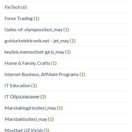
FinTech
(6)
Forex Trading
(1)
Gates-of-olympussitesi_may
(1)
gokturkelektronik.net – jet_may
(1)
heylink.memostbet-giris_may
(1)
Home & Family, Crafts
(1)
Internet Business, Affiliate Programs
(1)
IT Education
(1)
IT Образование
(2)
Marsbahisgirissitesi_may
(1)
Marsbahissitesi_may
(1)
Mostbet UZ Kirish
(5)