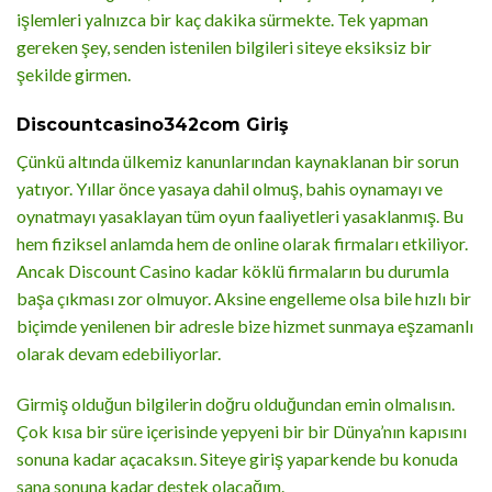
işlemleri yalnızca bir kaç dakika sürmekte. Tek yapman
gereken şey, senden istenilen bilgileri siteye eksiksiz bir
şekilde girmen.
Discountcasino342com Giriş
Çünkü altında ülkemiz kanunlarından kaynaklanan bir sorun
yatıyor. Yıllar önce yasaya dahil olmuş, bahis oynamayı ve
oynatmayı yasaklayan tüm oyun faaliyetleri yasaklanmış. Bu
hem fiziksel anlamda hem de online olarak firmaları etkiliyor.
Ancak Discount Casino kadar köklü firmaların bu durumla
başa çıkması zor olmuyor. Aksine engelleme olsa bile hızlı bir
biçimde yenilenen bir adresle bize hizmet sunmaya eşzamanlı
olarak devam edebiliyorlar.
Girmiş olduğun bilgilerin doğru olduğundan emin olmalısın.
Çok kısa bir süre içerisinde yepyeni bir bir Dünya’nın kapısını
sonuna kadar açacaksın. Siteye giriş yaparkende bu konuda
sana sonuna kadar destek olacağım.