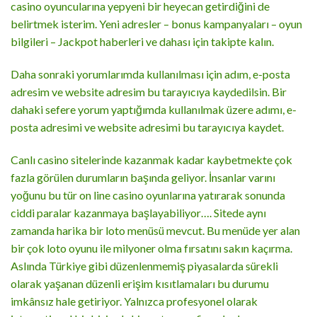
casino oyuncularına yepyeni bir heyecan getirdiğini de
belirtmek isterim. Yeni adresler – bonus kampanyaları – oyun
bilgileri – Jackpot haberleri ve dahası için takipte kalın.
Daha sonraki yorumlarımda kullanılması için adım, e-posta
adresim ve website adresim bu tarayıcıya kaydedilsin. Bir
dahaki sefere yorum yaptığımda kullanılmak üzere adımı, e-
posta adresimi ve website adresimi bu tarayıcıya kaydet.
Canlı casino sitelerinde kazanmak kadar kaybetmekte çok
fazla görülen durumların başında geliyor. İnsanlar varını
yoğunu bu tür on line casino oyunlarına yatırarak sonunda
ciddi paralar kazanmaya başlayabiliyor…. Sitede aynı
zamanda harika bir loto menüsü mevcut. Bu menüde yer alan
bir çok loto oyunu ile milyoner olma fırsatını sakın kaçırma.
Aslında Türkiye gibi düzenlenmemiş piyasalarda sürekli
olarak yaşanan düzenli erişim kısıtlamaları bu durumu
imkânsız hale getiriyor. Yalnızca profesyonel olarak