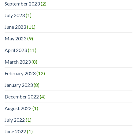
September 2023
(2)
July 2023
(1)
June 2023
(11)
May 2023
(9)
April 2023
(11)
March 2023
(8)
February 2023
(12)
January 2023
(8)
December 2022
(4)
August 2022
(1)
July 2022
(1)
June 2022
(1)