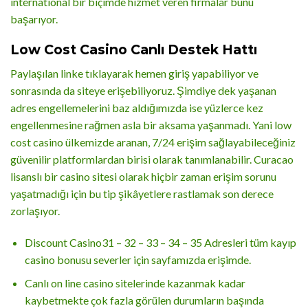
international bir biçimde hizmet veren firmalar bunu
başarıyor.
Low Cost Casino Canlı Destek Hattı
Paylaşılan linke tıklayarak hemen giriş yapabiliyor ve
sonrasında da siteye erişebiliyoruz. Şimdiye dek yaşanan
adres engellemelerini baz aldığımızda ise yüzlerce kez
engellenmesine rağmen asla bir aksama yaşanmadı. Yani low
cost casino ülkemizde aranan, 7/24 erişim sağlayabileceğiniz
güvenilir platformlardan birisi olarak tanımlanabilir. Curacao
lisanslı bir casino sitesi olarak hiçbir zaman erişim sorunu
yaşatmadığı için bu tip şikâyetlere rastlamak son derece
zorlaşıyor.
Discount Casino31 – 32 – 33 – 34 – 35 Adresleri tüm kayıp
casino bonusu severler için sayfamızda erişimde.
Canlı on line casino sitelerinde kazanmak kadar
kaybetmekte çok fazla görülen durumların başında