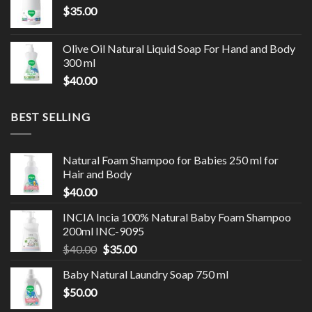
$
35.00
Olive Oil Natural Liquid Soap For Hand and Body
300 ml
$
40.00
BEST SELLING
Natural Foam Shampoo for Babies 250 ml for
Hair and Body
$
40.00
INCIA Incia 100% Natural Baby Foam Shampoo
200ml INC-9095
$
40.00
$
35.00
Baby Natural Laundry Soap 750 ml
$
50.00