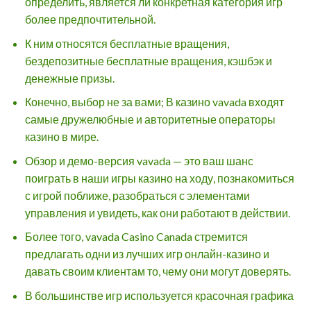
определить, является ли конкретная категория игр
более предпочтительной.
К ним относятся бесплатные вращения,
бездепозитные бесплатные вращения, кэшбэк и
денежные призы.
Конечно, выбор не за вами; В казино vavada входят
самые дружелюбные и авторитетные операторы
казино в мире.
Обзор и демо-версия vavada — это ваш шанс
поиграть в наши игры казино на ходу, познакомиться
с игрой поближе, разобраться с элементами
управления и увидеть, как они работают в действии.
Более того, vavada Casino Canada стремится
предлагать одни из лучших игр онлайн-казино и
давать своим клиентам то, чему они могут доверять.
В большинстве игр используется красочная графика