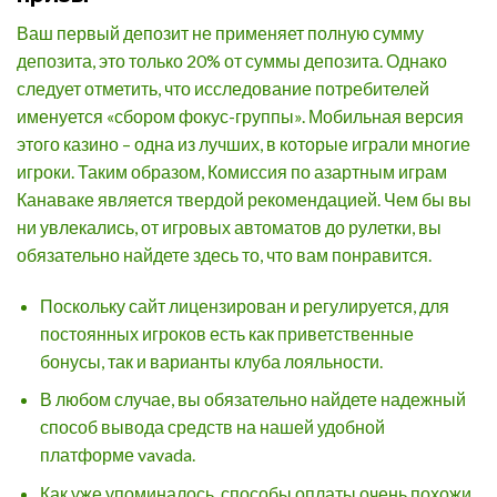
Ваш первый депозит не применяет полную сумму
депозита, это только 20% от суммы депозита. Однако
следует отметить, что исследование потребителей
именуется «сбором фокус-группы». Мобильная версия
этого казино – одна из лучших, в которые играли многие
игроки. Таким образом, Комиссия по азартным играм
Канаваке является твердой рекомендацией. Чем бы вы
ни увлекались, от игровых автоматов до рулетки, вы
обязательно найдете здесь то, что вам понравится.
Поскольку сайт лицензирован и регулируется, для
постоянных игроков есть как приветственные
бонусы, так и варианты клуба лояльности.
В любом случае, вы обязательно найдете надежный
способ вывода средств на нашей удобной
платформе vavada.
Как уже упоминалось, способы оплаты очень похожи