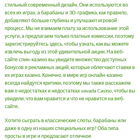
стильный современный дизайн. Они используются во
всех их играх, а барабаны и 3D-графика, как правило,
добавляют больше глубины и улучшают игровой
процесс. Мы не взимаем плату за использование этой
услуги, а предлагаем только платные комиссии, поэтому
зарегистрируйтесь здесь, чтобы узнать, как вы можете
извлечь выгоду из этой удивительной акции. На веб-
сайте спин-казино вы увидите множество доступных
бонусов и рекламных акций, которые облегчают ставки в
их играх казино. Конечно, в мире игр онлайн-казино
всегда найдутся критики, поэтому мы также расскажем
вам о недостатках и недостатках vavada Casino, чтобы вы
увидели, что вам нравится и что не нравится на веб-
сайте.
Хотите сыграть в классические слоты, барабаны или
даже в одну из наших специальных игр? Оба типа
просты в игре и предлагают отличное