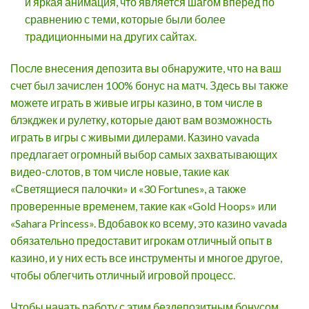
и яркая анимация, что является шагом вперед по
сравнению с теми, которые были более
традиционными на других сайтах.
После внесения депозита вы обнаружите, что на ваш
счет был зачислен 100% бонус на матч. Здесь вы также
можете играть в живые игры казино, в том числе в
блэкджек и рулетку, которые дают вам возможность
играть в игры с живыми дилерами. Казино vavada
предлагает огромный выбор самых захватывающих
видео-слотов, в том числе новые, такие как
«Светящиеся палочки» и «30 Fortunes», а также
проверенные временем, такие как «Gold Hoops» или
«Sahara Princess». Вдобавок ко всему, это казино vavada
обязательно предоставит игрокам отличный опыт в
казино, и у них есть все инструменты и многое другое,
чтобы облегчить отличный игровой процесс.
Чтобы начать работу с этим бездепозитным бонусом,