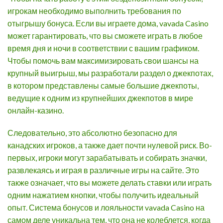
игрокам необходимо выполнить требования по
отыгрышу бонуса. Если вы играете дома, vavada Casino
может гарантировать, что вы сможете играть в любое
время дня и ночи в соответствии с вашим графиком.
Чтобы помочь вам максимизировать свои шансы на
крупный выигрыш, мы разработали раздел о джекпотах,
в котором представлены самые большие джекпоты,
ведущие к одним из крупнейших джекпотов в мире
онлайн-казино.
Следовательно, это абсолютно безопасно для
канадских игроков, а также дает почти нулевой риск. Во-
первых, игроки могут зарабатывать и собирать значки,
развлекаясь и играя в различные игры на сайте. Это
также означает, что вы можете делать ставки или играть
одним нажатием кнопки, чтобы получить идеальный
опыт. Система бонусов и лояльности vavada Casino на
самом деле уникальна тем, что она не колеблется, когда