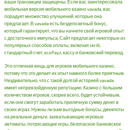
ваши транзакции защищены. Если вас заинтересовала
мобильная версия мобильного казино vavada, вас
порадует множество улучшений, которые она
предлагает. В vavada есть бездепозитный бонус,
который гарантирует, что вы начнете свой игровой опыт
с достаточного импульса. Сайт предлагает некоторые из
популярных способов оплаты, включая skrill,
стандартный счет, ecoPayz, кассу и банковский перевод.
Это отличная вещь для игроков мобильного казино,
потому что это делает их опыт намного более приятным.
Неудивительно, что с такой долгой историей vavada
имеет непревзойденную репутацию. Казино с большим
количеством игроков, скорее всего, будет устойчивым,
если они смогут заработать приличную сумму денег в
своих играх. Нужны ли вам выгодные бонусы, джекпоты
на реальные деньги, захватывающие игровые
автоматы, потрясающие игры, безопасное банковское