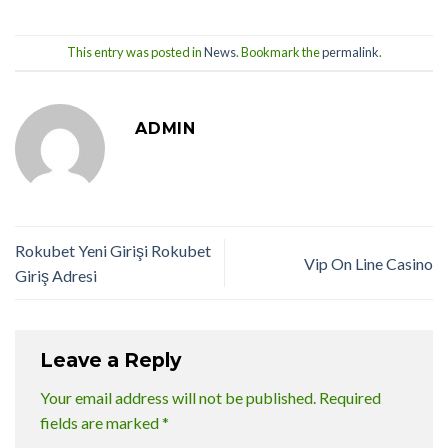
This entry was posted in
News
. Bookmark the
permalink
.
ADMIN
Rokubet Yeni Girişi Rokubet
Vip On Line Casino
Giriş Adresi
Leave a Reply
Your email address will not be published.
Required
fields are marked
*