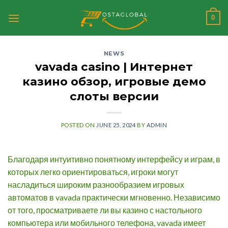
Skip
0
to
content
NEWS
vavada casino | Интернет
казино обзор, игровые демо
слоты версии
POSTED ON
JUNE 25, 2024
BY
ADMIN
Благодаря интуитивно понятному интерфейсу и играм, в
которых легко ориентироваться, игроки могут
насладиться широким разнообразием игровых
автоматов в vavada практически мгновенно. Независимо
от того, просматриваете ли вы казино с настольного
компьютера или мобильного телефона, vavada имеет