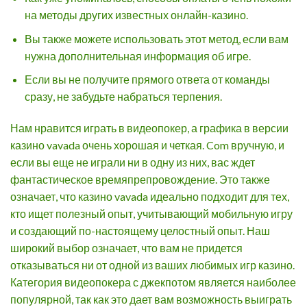
на методы других известных онлайн-казино.
Вы также можете использовать этот метод, если вам
нужна дополнительная информация об игре.
Если вы не получите прямого ответа от команды
сразу, не забудьте набраться терпения.
Нам нравится играть в видеопокер, а графика в версии
казино vavada очень хорошая и четкая. Com вручную, и
если вы еще не играли ни в одну из них, вас ждет
фантастическое времяпрепровождение. Это также
означает, что казино vavada идеально подходит для тех,
кто ищет полезный опыт, учитывающий мобильную игру
и создающий по-настоящему целостный опыт. Наш
широкий выбор означает, что вам не придется
отказываться ни от одной из ваших любимых игр казино.
Категория видеопокера с джекпотом является наиболее
популярной, так как это дает вам возможность выиграть