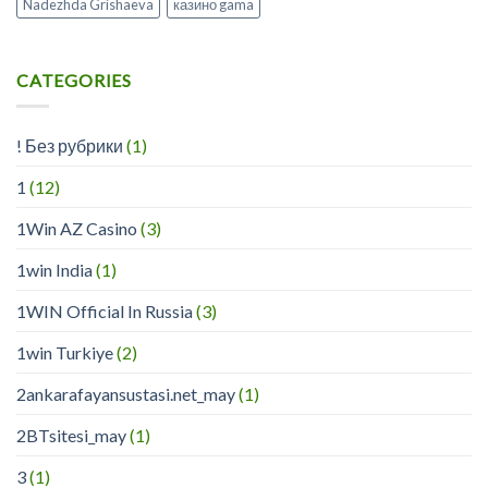
Nadezhda Grishaeva
казино gama
CATEGORIES
! Без рубрики
(1)
1
(12)
1Win AZ Casino
(3)
1win India
(1)
1WIN Official In Russia
(3)
1win Turkiye
(2)
2ankarafayansustasi.net_may
(1)
2BTsitesi_may
(1)
3
(1)